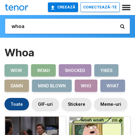
CREEAZĂ
CONECTEAZĂ-TE
Whoa
WOW
WOAH
SHOCKED
YIKES
DAMN
MIND BLOWN
WHO
WHAT
Toate
GIF-uri
Stickere
Meme-uri