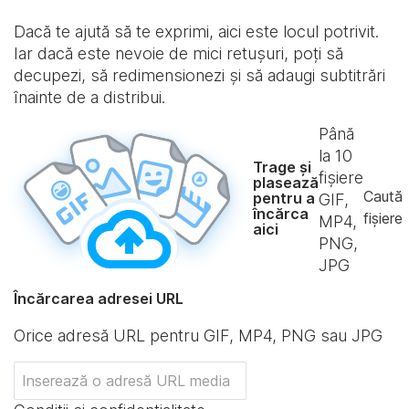
Dacă te ajută să te exprimi, aici este locul potrivit.
Iar dacă este nevoie de mici retușuri, poți să
decupezi, să redimensionezi și să adaugi subtitrări
înainte de a distribui.
Până
la
10
Trage și
fișiere
plasează
Caută
pentru a
GIF,
încărca
fișiere
MP4,
aici
PNG,
JPG
Încărcarea adresei URL
Orice adresă URL pentru GIF, MP4, PNG sau JPG