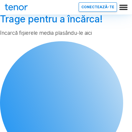
CONECTEAZĂ-TE
Trage pentru a încărca!
încarcă fișierele media plasându-le aici