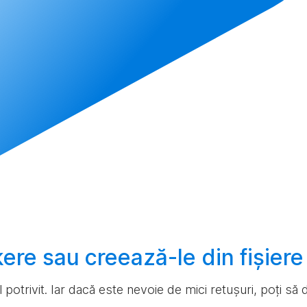
ckere sau
creează-le
din fișier
ul potrivit. Iar dacă este nevoie de mici retușuri, poți s