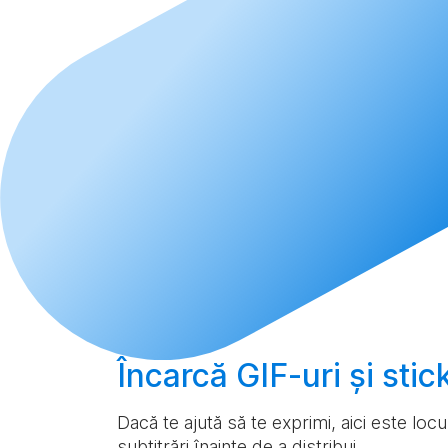
Încarcă
GIF-uri și sti
Dacă te ajută să te exprimi, aici este loc
subtitrări înainte de a distribui.