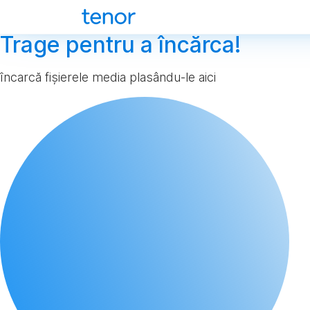
Trage pentru a încărca!
încarcă fișierele media plasându-le aici