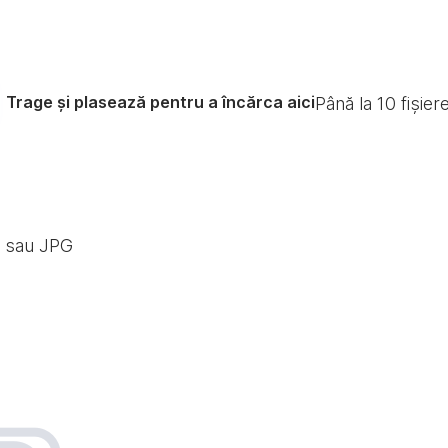
Trage și plasează pentru a încărca aici
Până la
10
fișier
G sau JPG