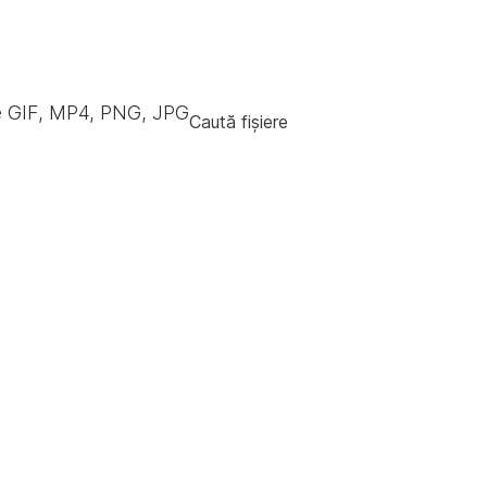
e GIF, MP4, PNG, JPG
Caută fișiere