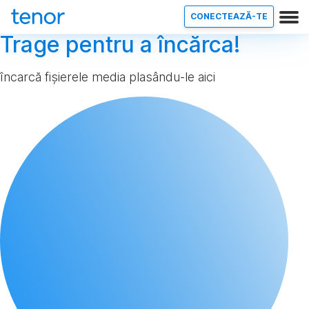
CONECTEAZĂ-TE
Trage pentru a încărca!
încarcă fișierele media plasându-le aici