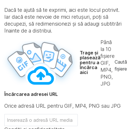
Dacă te ajută să te exprimi, aici este locul potrivit.
Iar dacă este nevoie de mici retușuri, poți să
decupezi, să redimensionezi și să adaugi subtitrări
înainte de a distribui.
Până
la
10
Trage și
fișiere
plasează
Caută
pentru a
GIF,
încărca
fișiere
MP4,
aici
PNG,
JPG
Încărcarea adresei URL
Orice adresă URL pentru GIF, MP4, PNG sau JPG