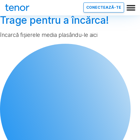
CONECTEAZĂ-TE
Trage pentru a încărca!
încarcă fișierele media plasându-le aici