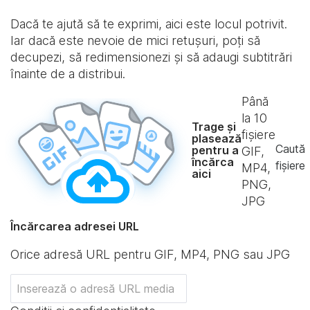
Dacă te ajută să te exprimi, aici este locul potrivit.
Iar dacă este nevoie de mici retușuri, poți să
decupezi, să redimensionezi și să adaugi subtitrări
înainte de a distribui.
Până
la
10
Trage și
fișiere
plasează
Caută
pentru a
GIF,
încărca
fișiere
MP4,
aici
PNG,
JPG
Încărcarea adresei URL
Orice adresă URL pentru GIF, MP4, PNG sau JPG