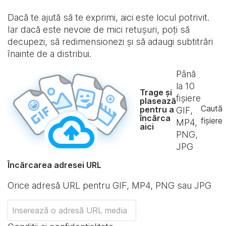
Dacă te ajută să te exprimi, aici este locul potrivit.
Iar dacă este nevoie de mici retușuri, poți să
decupezi, să redimensionezi și să adaugi subtitrări
înainte de a distribui.
Până
la
10
Trage și
fișiere
plasează
Caută
pentru a
GIF,
încărca
fișiere
MP4,
aici
PNG,
JPG
Încărcarea adresei URL
Orice adresă URL pentru GIF, MP4, PNG sau JPG