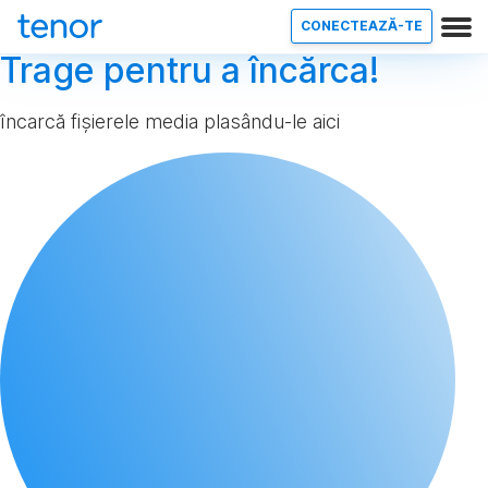
CONECTEAZĂ-TE
Trage pentru a încărca!
încarcă fișierele media plasându-le aici