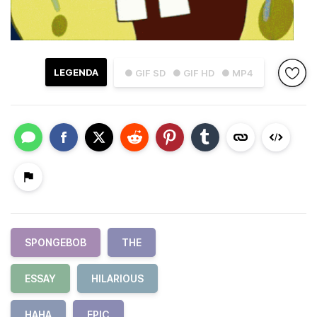
LEGENDA
● GIF SD
● GIF HD
● MP4
SPONGEBOB
THE
ESSAY
HILARIOUS
HAHA
EPIC