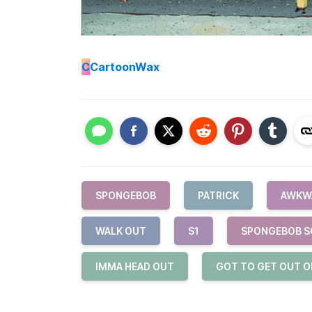
C
CartoonWax
SPONGEBOB
PATRICK
AWKW
WALK OUT
S1
SPONGEBOB S
IMMA HEAD OUT
GOT TO GET OUT O