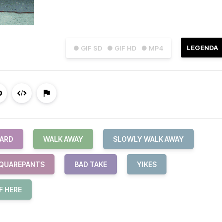
LEGENDA
● GIF SD
● GIF HD
● MP4
ARD
WALK AWAY
SLOWLY WALK AWAY
QUAREPANTS
BAD TAKE
YIKES
F HERE