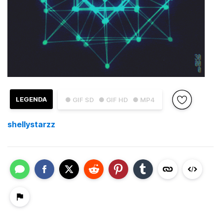
LEGENDA
● GIF SD
● GIF HD
● MP4
shellystarzz