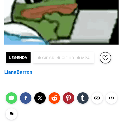
LEGENDA
● GIF SD
● GIF HD
● MP4
LianaBarron