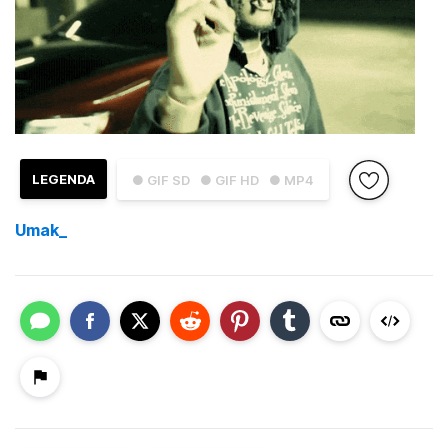
LEGENDA
● GIF SD
● GIF HD
● MP4
Umak_