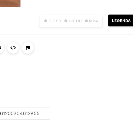
LEGENDA
● GIF SD
● GIF HD
● MP4