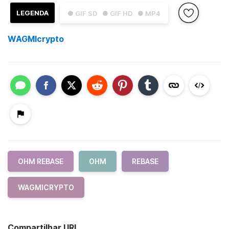
LEGENDA
● GIF SD
● GIF HD
● MP4
WAGMIcrypto
OHM REBASE
OHM
REBASE
WAGMICRYPTO
Compartilhar URL