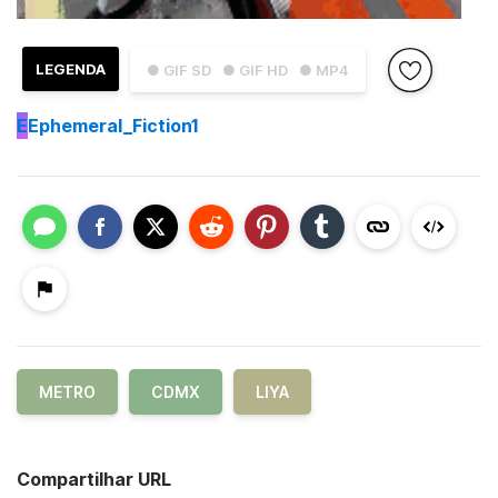
LEGENDA
● GIF SD
● GIF HD
● MP4
E
Ephemeral_Fiction1
METRO
CDMX
LIYA
Compartilhar URL