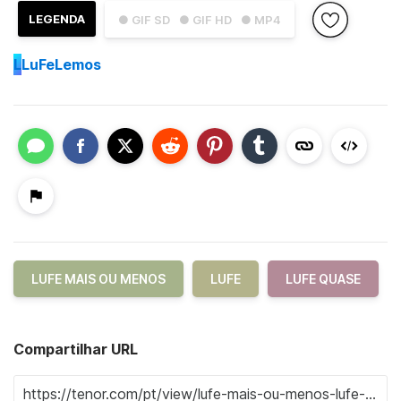
LEGENDA
● GIF SD
● GIF HD
● MP4
L
LuFeLemos
LUFE MAIS OU MENOS
LUFE
LUFE QUASE
Compartilhar URL