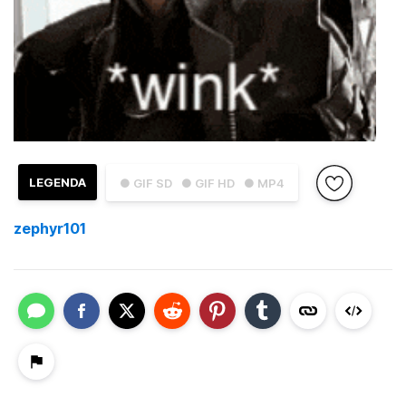
LEGENDA
● GIF SD
● GIF HD
● MP4
zephyr101