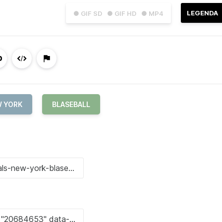
LEGENDA
● GIF SD
● GIF HD
● MP4
 YORK
BLASEBALL