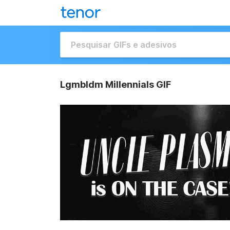
Lgmbldm Millennials GIF