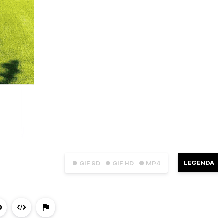
LEGENDA
● GIF SD
● GIF HD
● MP4