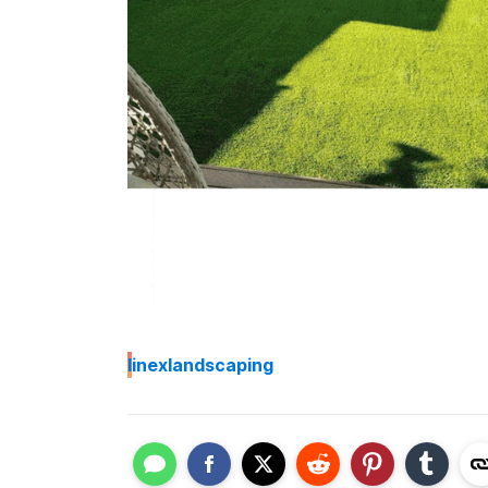
I
inexlandscaping