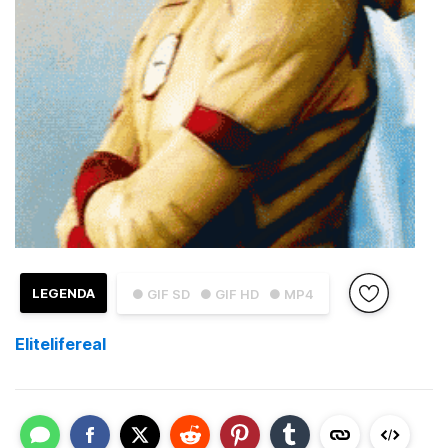
LEGENDA
● GIF SD
● GIF HD
● MP4
Elitelifereal