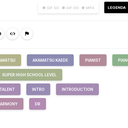
LEGENDA
● GIF SD
● GIF HD
● MP4
KAMATSU
AKAMATSU KAEDE
PIANIST
PIAN
SUPER HIGH SCHOOL LEVEL
TALENT
INTRO
INTRODUCTION
 HARMONY
DR