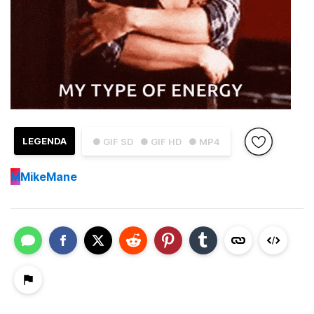
LEGENDA
● GIF SD
● GIF HD
● MP4
M
MikeMane