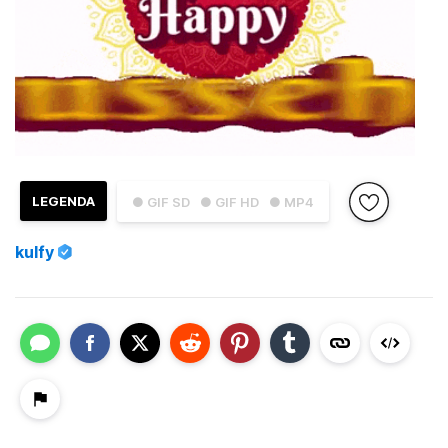
LEGENDA
● GIF SD
● GIF HD
● MP4
kulfy