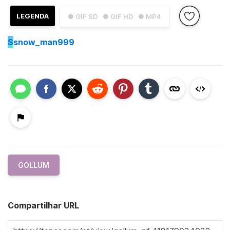
LEGENDA
● GIF SD
● GIF HD
● MP4
S
snow_man999
GOLLUM
Compartilhar URL