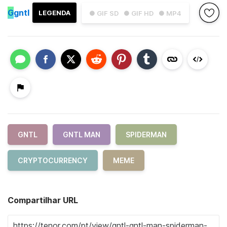
G
gntl
LEGENDA
● GIF SD
● GIF HD
● MP4
GNTL
GNTL MAN
SPIDERMAN
CRYPTOCURRENCY
MEME
Compartilhar URL