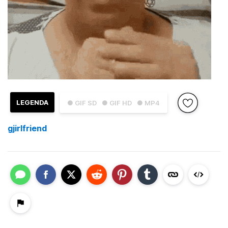
LEGENDA
● GIF SD
● GIF HD
● MP4
gjirlfriend