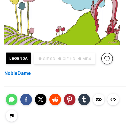
LEGENDA
● GIF SD
● GIF HD
● MP4
NobleDame