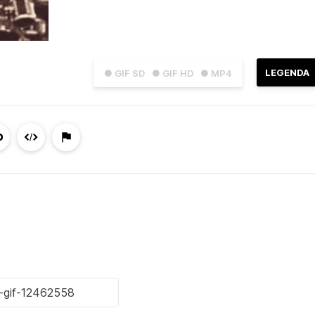
LEGENDA
● GIF SD
● GIF HD
● MP4