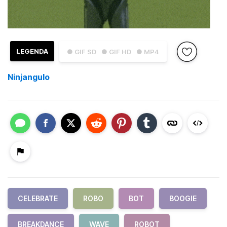
LEGENDA
● GIF SD
● GIF HD
● MP4
Ninjangulo
CELEBRATE
ROBO
BOT
BOOGIE
BREAKDANCE
WAVE
ROBOT