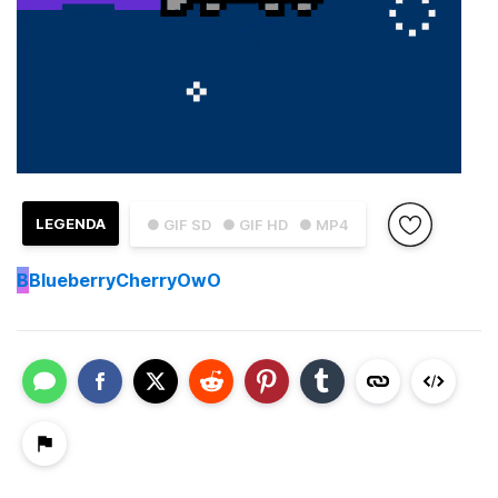
LEGENDA
● GIF SD
● GIF HD
● MP4
B
BlueberryCherryOwO