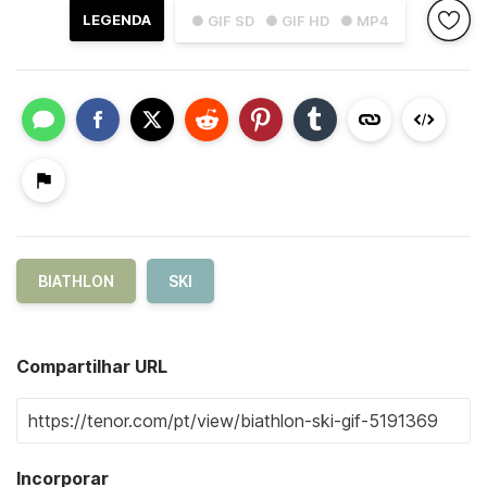
LEGENDA
● GIF SD
● GIF HD
● MP4
BIATHLON
SKI
Compartilhar URL
Incorporar