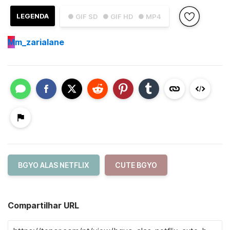
LEGENDA
● GIF SD
● GIF HD
● MP4
M
m_zarialane
BGYO ALAS NETFLIX
CUTE BGYO
Compartilhar URL