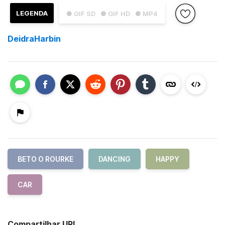
LEGENDA
● GIF SD
● GIF HD
● MP4
DeidraHarbin
BETO O ROURKE
DANCING
HAPPY
CAR
Compartilhar URL