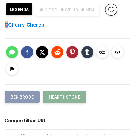
LEGENDA
● GIF SD
● GIF HD
● MP4
C
Cherry_Cherep
BEN BRODE
HEARTHSTONE
Compartilhar URL