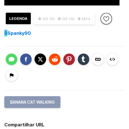
LEGENDA
● GIF SD
● GIF HD
● MP4
S
Spanky90
BANANA CAT WALKING
Compartilhar URL