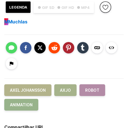
LEGENDA
● GIF SD
● GIF HD
● MP4
M
Muchlas
AXEL JOHANSSON
AXJO
ROBOT
ANIMATION
Compartilhar URL