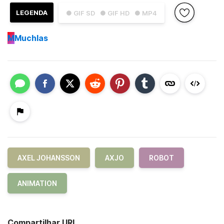
LEGENDA
● GIF SD
● GIF HD
● MP4
M
Muchlas
AXEL JOHANSSON
AXJO
ROBOT
ANIMATION
Compartilhar URL