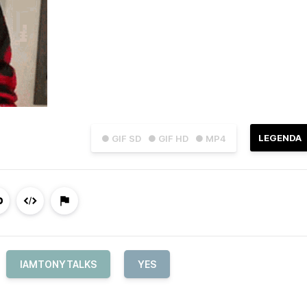
LEGENDA
● GIF SD
● GIF HD
● MP4
IAMTONYTALKS
YES