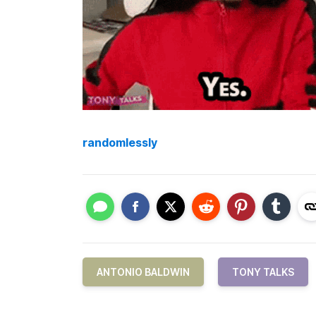
randomlessly
ANTONIO BALDWIN
TONY TALKS