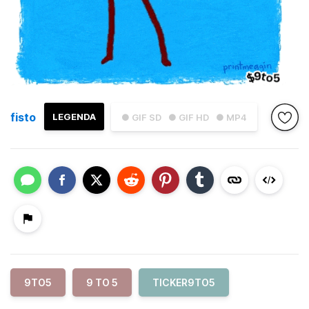
fisto
LEGENDA
● GIF SD
● GIF HD
● MP4
9TO5
9 TO 5
TICKER9TO5