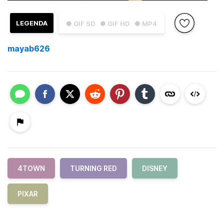
LEGENDA
● GIF SD
● GIF HD
● MP4
mayab626
4TOWN
TURNING RED
DISNEY
PIXAR