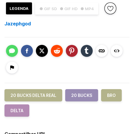
LEGENDA
● GIF SD
● GIF HD
● MP4
Jazephgod
20 BUCKS DELTA REAL
20 BUCKS
BRO
DELTA
Compartilhar URL