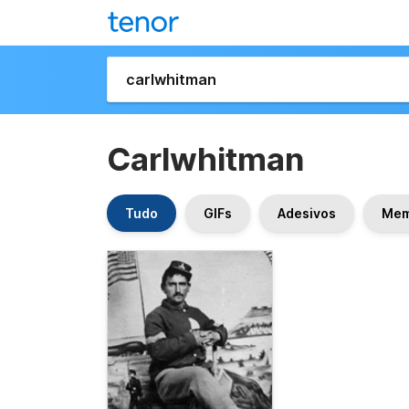
Carlwhitman
Tudo
GIFs
Adesivos
Me