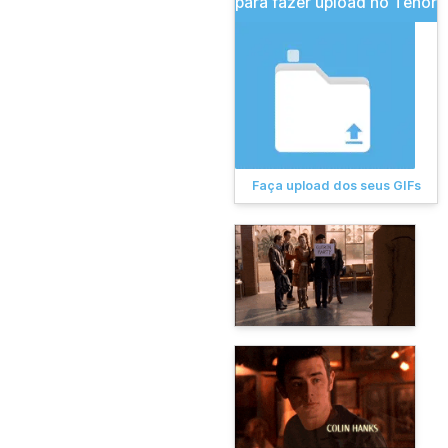
para fazer upload no Tenor
Faça upload dos seus GIFs