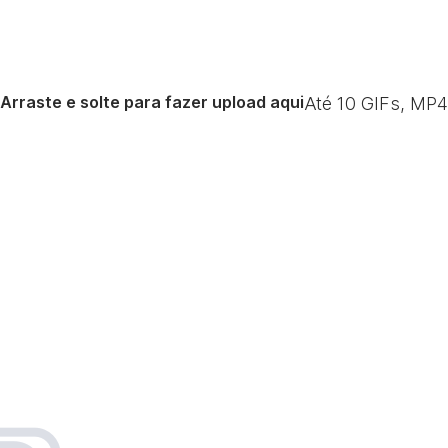
Arraste e solte para fazer upload aqui
Até
10
GIFs, MP4
G