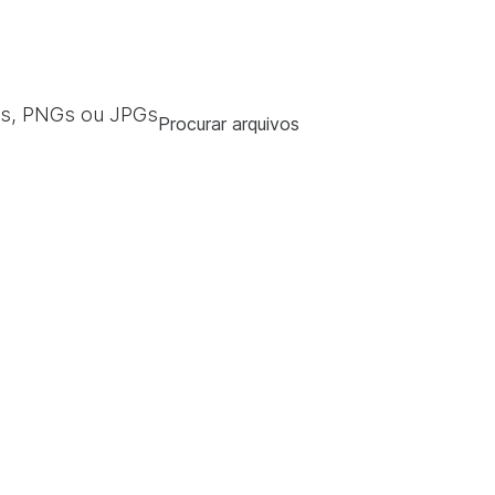
s, PNGs ou JPGs
Procurar arquivos