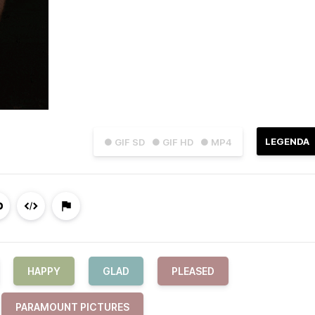
LEGENDA
● GIF SD
● GIF HD
● MP4
HAPPY
GLAD
PLEASED
PARAMOUNT PICTURES