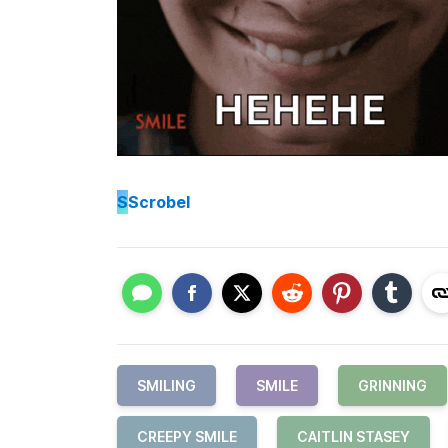
S
Scrobel
SMILING
SMILE
GRINNING
CREEPY SMILE
CAITLIN STASEY