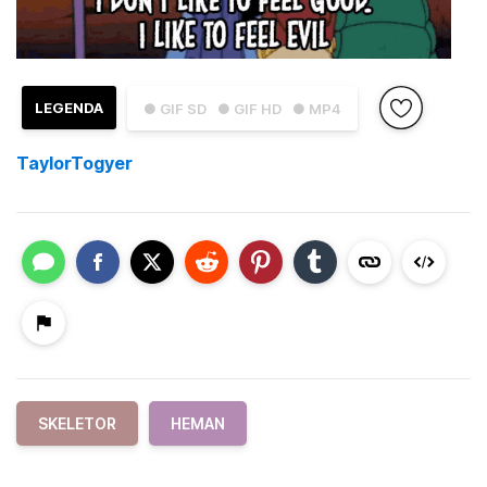
LEGENDA
● GIF SD
● GIF HD
● MP4
TaylorTogyer
SKELETOR
HEMAN