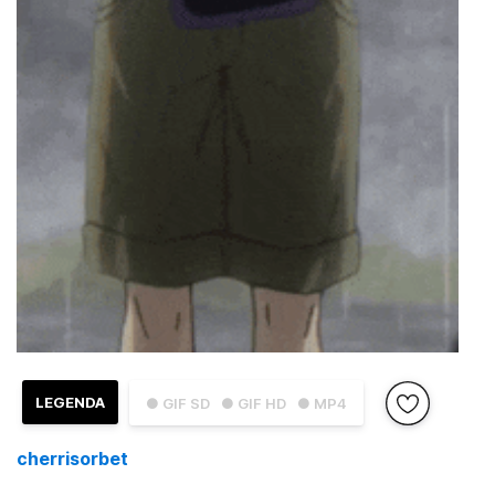
LEGENDA
● GIF SD
● GIF HD
● MP4
cherrisorbet