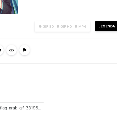
LEGENDA
● GIF SD
● GIF HD
● MP4