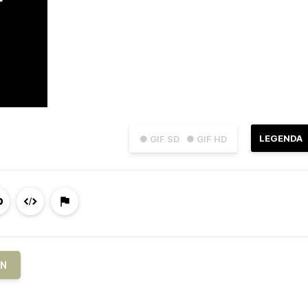
LEGENDA
● GIF SD
● GIF HD
WN