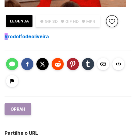
LEGENDA
● GIF SD
● GIF HD
● MP4
R
rodolfodeoliveira
OPRAH
Partilhe o URL