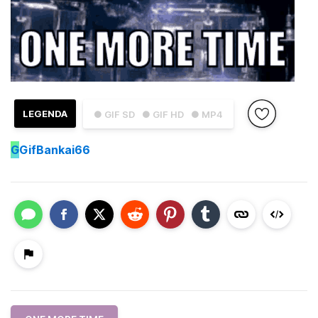
LEGENDA
● GIF SD
● GIF HD
● MP4
G
GifBankai66