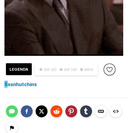
LEGENDA
● GIF SD
● GIF HD
● MP4
S
ssnhutchins